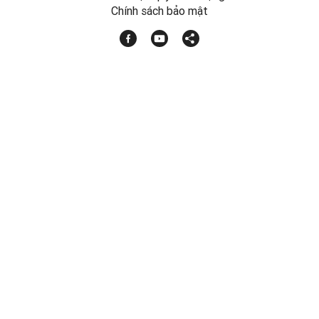
Chính sách bảo mật
Hướng dẫn qua youtube
Chat trực tuyến
Email