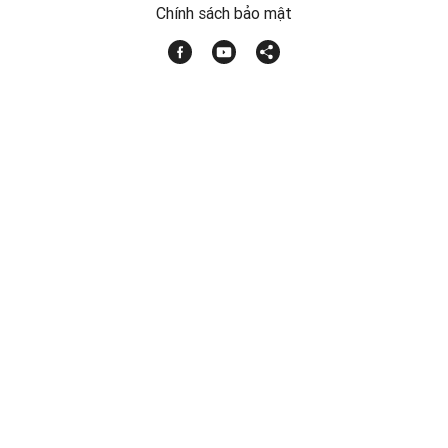
Chính sách bảo mật
Hướng dẫn qua youtube
Chat trực tuyến
Email