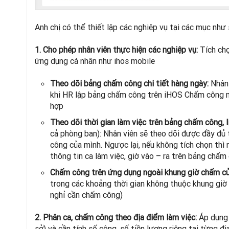
Anh chị có thể thiết lập các nghiệp vụ tại các mục như 
1. Cho phép nhân viên thực hiện các nghiệp vụ:
Tích chọ
ứng dụng cá nhân như ihos mobile
Theo dõi bảng chấm công chi tiết hàng ngày:
Nhân 
khi HR lập bảng chấm công trên iHOS Chấm công 
hợp
Theo dõi thời gian làm việc trên bảng chấm công, l
cả phòng ban): Nhân viên sẽ theo dõi được đầy đủ t
công của mình. Ngược lại, nếu không tích chọn th
thông tin ca làm việc, giờ vào – ra trên bảng chấm
Chấm công trên ứng dụng ngoài khung giờ chấm củ
trong các khoảng thời gian không thuộc khung giờ
nghỉ cần chấm công)
2. Phân ca, chấm công theo địa điểm làm việc:
Áp dụng k
sở) và cần tính số công, số tiền lương riêng tại từng đị