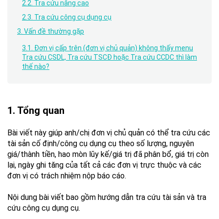
2.2. Tra cứu nâng cao
2.3. Tra cứu công cụ dụng cụ
3. Vấn đề thường gặp
3.1. Đơn vị cấp trên (đơn vị chủ quản) không thấy menu
Tra cứu CSDL, Tra cứu TSCĐ hoặc Tra cứu CCDC thì làm
thế nào?
1. Tổng quan
Bài viết này giúp anh/chị đơn vị chủ quản có thể tra cứu các
tài sản cố định/công cụ dụng cụ theo số lượng, nguyên
giá/thành tiền, hao mòn lũy kế/giá trị đã phân bổ, giá trị còn
lại, ngày ghi tăng của tất cả các đơn vị trực thuộc và các
đơn vị có trách nhiệm nộp báo cáo.
Nội dung bài viết bao gồm hướng dẫn tra cứu tài sản và tra
cứu công cụ dụng cụ.