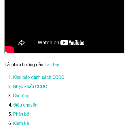
Tải phim hướng dẫn
Tại đây
Khai báo danh sách CCDC
Nhập khẩu CCDC
Ghi tăng
Điều chuyển
Phân bổ
Kiểm kê