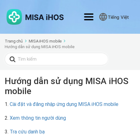
Tiếng Việt
Trang chủ
MISA iHOS mobile
Hướng dẫn sử dụng MISA iHOS mobile
Search
for:
Hướng dẫn sử dụng MISA iHOS
mobile
1.
Cài đặt và đăng nhập ứng dụng MISA iHOS mobile
2.
Xem thông tin người dùng
3.
Tra cứu danh bạ